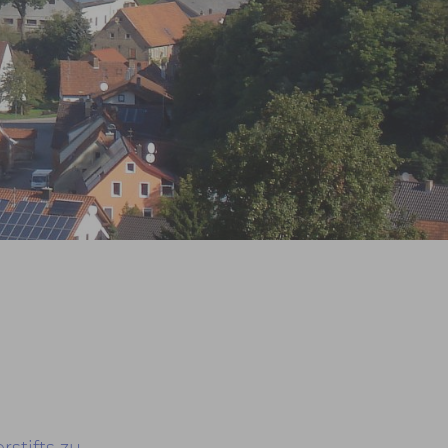
Prev
Next
stifts zu