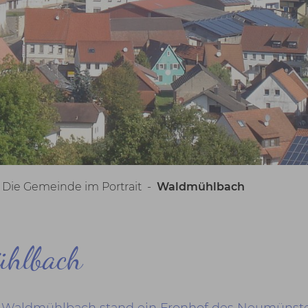
-
Die Gemeinde im Portrait
-
Waldmühlbach
ühlbach
 Waldmühlbach stand ein Fronhof des Neumünster