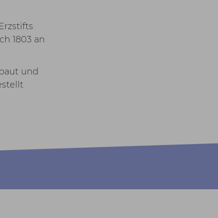
rzstifts
ch 1803 an
ebaut und
stellt