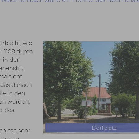
enbach", wie
 1108 durch
 in den
anenstift
mals das
h das danach
ie in den
en wurden,
g des
Dorfplatz
tnisse sehr
ein Teil