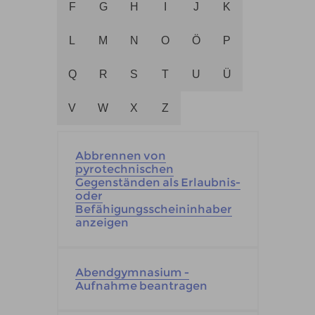
F
G
H
I
J
K
L
M
N
O
Ö
P
Q
R
S
T
U
Ü
V
W
X
Z
Abbrennen von
pyrotechnischen
Gegenständen als Erlaubnis-
oder
Befähigungsscheininhaber
anzeigen
Abendgymnasium -
Aufnahme beantragen