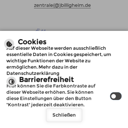
zentrale(@)billigheim.de
Öffnungszeiten
Cookies
Montag bis Donnerstag
08:00 Uhr bis 12:00 Uhr
Auf dieser Webseite werden ausschließlich
essentielle Daten in Cookies gespeichert, um
Dienstag
wichtige Funktionen der Website zu
14:00 Uhr bis 16:00 Uhr
ermöglichen. Mehr dazu in der
Donnerstag
Datenschutzerklärung
Barrierefreiheit
14:00 Uhr bis 18:00 Uhr
Immer auf dem
Hier können Sie die Farbkontraste auf
Oder nach Vereinbarung
neuesten Stand
dieser Webseite erhöhen. Sie können
auch außerhalb der
www.billigheim.de
diese Einstellungen über den Button
üblichen
möchte Ihnen
"Kontrast" jederzeit deaktivieren.
Öffnungszeiten.
Benachrichtigungen
Schließen
senden