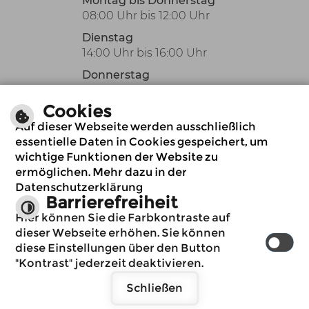
Montag bis Donnerstag
08:00 Uhr bis 12:00 Uhr
Dienstag
14:00 Uhr bis 16:00 Uhr
Donnerstag
14:00 Uhr bis 18:00 Uhr
Cookies
Oder nach Vereinbarung
Auf dieser Webseite werden ausschließlich
auch außerhalb der
essentielle Daten in Cookies gespeichert, um
üblichen
wichtige Funktionen der Website zu
Öffnungszeiten.
ermöglichen. Mehr dazu in der
Datenschutzerklärung
Barrierefreiheit
Immer auf dem
Hier können Sie die Farbkontraste auf
neuesten Stand
dieser Webseite erhöhen. Sie können
www.billigheim.de
diese Einstellungen über den Button
möchte Ihnen
"Kontrast" jederzeit deaktivieren.
Benachrichtigungen
Impressum
Schließen
senden
Datenschutzerklärung