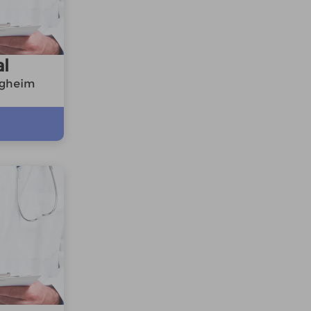
al
igheim