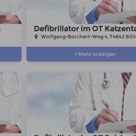
m
Defibrillator im OT Katzent
Wolfgang-Borchert-Weg 4, 74842 Bill
+ Mehr anzeigen