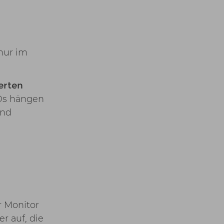
nur im
erten
EDs hängen
und
r Monitor
r auf, die