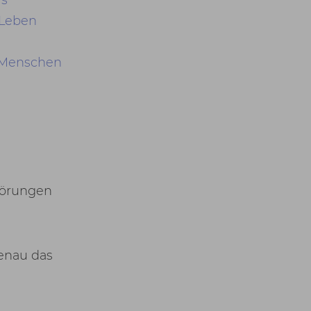
 Leben
0 Menschen
törungen
enau das