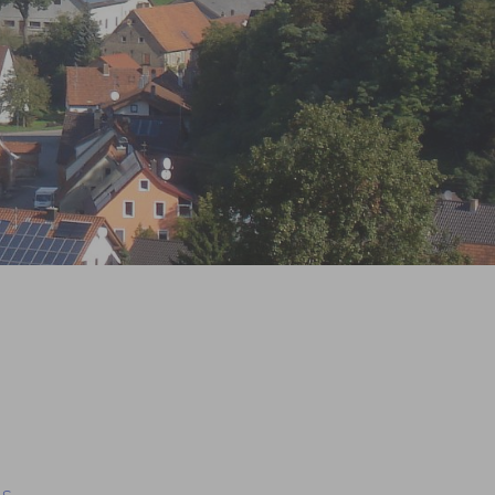
Prev
Next
ls