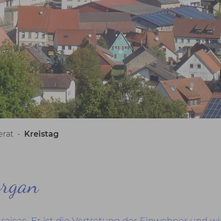
rat
-
Kreistag
organ
reises. Er ist die Vertretung der Einwohner und wi