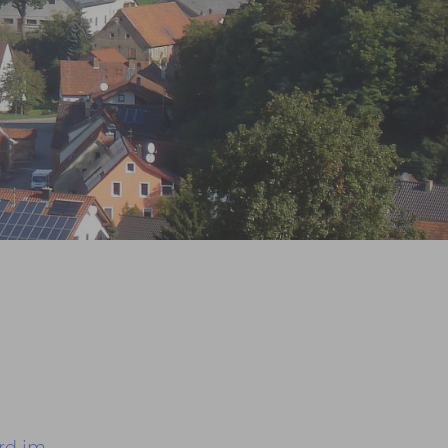
Prev
Next
rd im