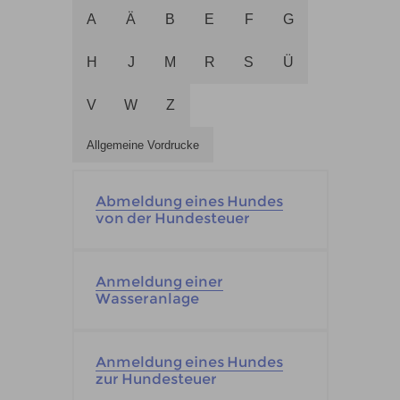
A
Ä
B
E
F
G
H
J
M
R
S
Ü
V
W
Z
Allgemeine Vordrucke
Abmeldung eines Hundes
von der Hundesteuer
Anmeldung einer
Wasseranlage
Anmeldung eines Hundes
zur Hundesteuer