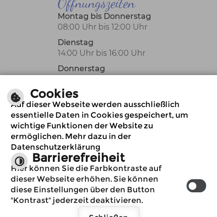
Öffnungszeiten
Montag bis Donnerstag
08:00 Uhr bis 12:00 Uhr
Dienstag
14:00 Uhr bis 16:00 Uhr
Donnerstag
14:00 Uhr bis 18:00 Uhr
Cookies
Oder nach Vereinbarung
Auf dieser Webseite werden ausschließlich
auch außerhalb der
essentielle Daten in Cookies gespeichert, um
üblichen
wichtige Funktionen der Website zu
Öffnungszeiten.
ermöglichen. Mehr dazu in der
Datenschutzerklärung
Barrierefreiheit
Immer auf dem
Hier können Sie die Farbkontraste auf
neuesten Stand
dieser Webseite erhöhen. Sie können
www.billigheim.de
diese Einstellungen über den Button
möchte Ihnen
"Kontrast" jederzeit deaktivieren.
Benachrichtigungen
Impressum