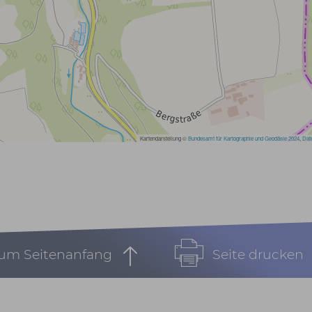
um Seitenanfang
Seite drucken