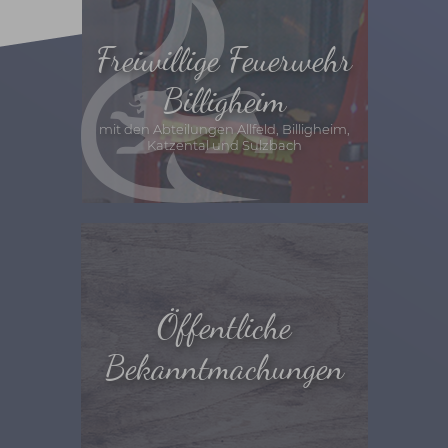
Freiwillige Feuerwehr
Billigheim
mit den Abteilungen Allfeld, Billigheim,
Katzental und Sulzbach
Öffentliche
Bekanntmachungen