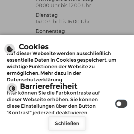
08:00 Uhr bis 12:00 Uhr
Dienstag
14:00 Uhr bis 16:00 Uhr
Donnerstag
14:00 Uhr bis 18:00 Uhr
Cookies
Oder nach Vereinbarung
Auf dieser Webseite werden ausschließlich
auch außerhalb der
essentielle Daten in Cookies gespeichert, um
üblichen
wichtige Funktionen der Website zu
Öffnungszeiten.
ermöglichen. Mehr dazu in der
Datenschutzerklärung
Barrierefreiheit
Immer auf dem
Immer auf dem
Hier können Sie die Farbkontraste auf
neuesten Stand
neuesten Stand
dieser Webseite erhöhen. Sie können
www.billigheim.de
www.billigheim.de
diese Einstellungen über den Button
möchte Ihnen
möchte Ihnen
"Kontrast" jederzeit deaktivieren.
Benachrichtigungen
Benachrichtigungen
Impressum
Schließen
senden
senden
Datenschutzerklärung