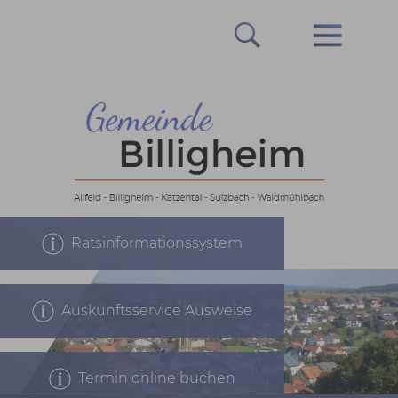
Ratsinformationssystem
Prev
Next
Auskunftsservice Ausweise
Termin online buchen